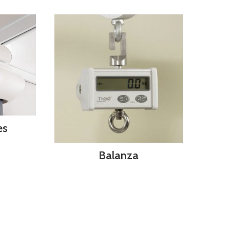
es
Balanza