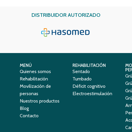
DISTRIBUIDOR AUTORIZADO
MENÚ
REHABILITACIÓN
MO
PE
Quienes somos
Sentado
Grú
Rehabilitación
Tumbado
Grú
Movilización de
Déficit cognitivo
Grú
personas
Electroestimulación
Grú
Nuestros productos
Ar
Blog
Per
Contacto
Acc
Car