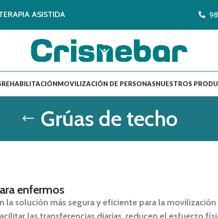
TERAPIA ASISTIDA
98
S
REHABILITACIÓN
MOVILIZACIÓN DE PERSONAS
NUESTROS PROD
Grúas de techo
para enfermos
 la solución más segura y eficiente para la movilizació
cilitar las
transferencias diarias
, reducen el esfuerzo fís