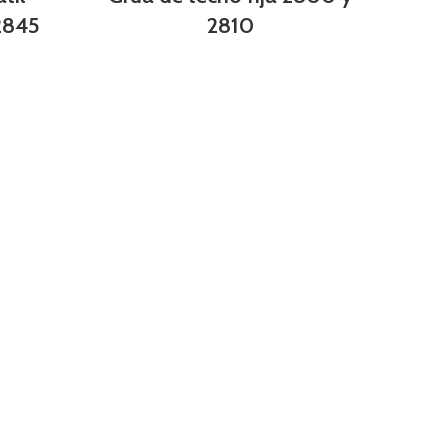
2845
2810