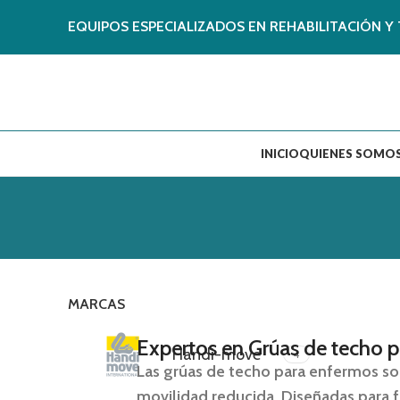
EQUIPOS ESPECIALIZADOS EN REHABILITACIÓN Y 
INICIO
QUIENES SOMO
MARCAS
Expertos en Grúas de techo 
Handi-move
4
Las
grúas de techo para enfermos
son
movilidad reducida. Diseñadas para fa