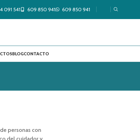
4 091 541
609 850 941
609 850 941
UCTOS
BLOG
CONTACTO
n de personas con
ico del cuidador y