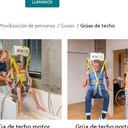
LLÁMANOS
Movilización de personas
Gruas
Grúas de techo
úa de techo motor
Grúa de techo portá