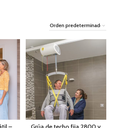
til –
Grúa de techo fija 2800 y