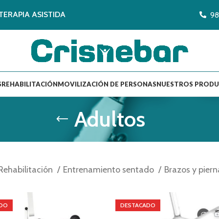
TERAPIA ASISTIDA
98
S
REHABILITACIÓN
MOVILIZACIÓN DE PERSONAS
NUESTROS PROD
Adultos
Rehabilitación
Entrenamiento sentado
Brazos y pier
DO
DESTACADO