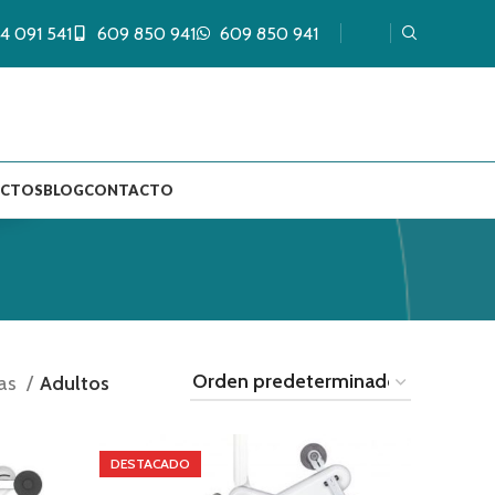
4 091 541
609 850 941
609 850 941
UCTOS
BLOG
CONTACTO
nas
Adultos
DESTACADO