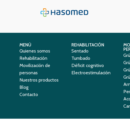
MENÚ
REHABILITACIÓN
MO
PE
Quienes somos
Sentado
Grú
Rehabilitación
Tumbado
Grú
Movilización de
Déficit cognitivo
Grú
personas
Electroestimulación
Grú
Nuestros productos
Ar
Blog
Per
Contacto
Acc
Car