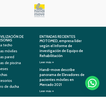
VILIZACIÓN DE
ENTRADAS RECIENTES
RSONAS
MOTOMED, empresa líder
a techo
según el Informe de
as móviles
investigación de Equipo de
Rehabilitación
as pared
Leer más »
as de piscina
neses
Handi-move describe
chas
panorama de Elevadores de
pacientes móviles en
esorios
Mercado 2021
ro de ducha
Leer más »