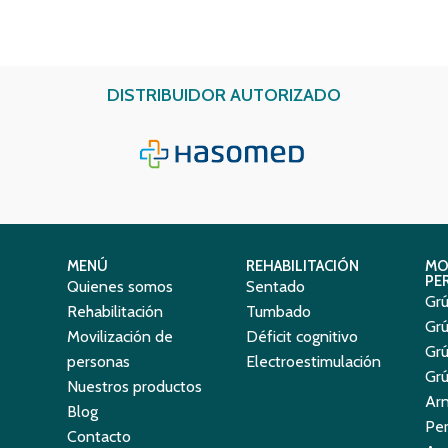
DISTRIBUIDOR AUTORIZADO
MENÚ
REHABILITACIÓN
MO
PE
Quienes somos
Sentado
Grú
Rehabilitación
Tumbado
Grú
Movilización de
Déficit cognitivo
Grú
personas
Electroestimulación
Grú
Nuestros productos
Ar
Blog
Per
Contacto