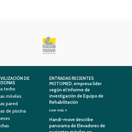
VILIZACIÓN DE
ENTRADAS RECIENTES
RSONAS
MOTOMED, empresa líder
a techo
según el Informe de
as móviles
investigación de Equipo de
Rehabilitación
as pared
Leer más »
as de piscina
neses
Handi-move describe
chas
panorama de Elevadores de