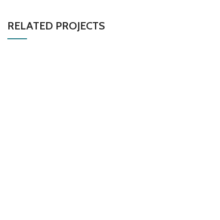
RELATED PROJECTS
IMPERDIET MAURIS A NONTIN
ACCESSORIES