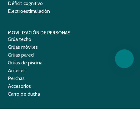
Déficit cognitivo
Electroestimulación
MOVILIZACIÓN DE PERSONAS
Grúa techo
Grúas móviles
Grúas pared
Grúas de piscina
Arneses
Perchas
Accesorios
Carro de ducha
ENTRADAS RECIENTES
MOTOMED, empresa líder según el Informe de
investigación de Equipo de Rehabilitación
Leer más »